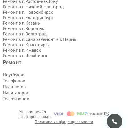
Ремонт в г.
Ростов-на-Дону
Ремонт в г.
Нижний Новгород
Ремонт в г.
Новосибирск
Ремонт в г.
Екатеринбург
Ремонт в г.
Казань
Ремонт в г.
Воронеж
Ремонт в г.
Волгоград
Ремонт в г.
Самара
Ремонт в г.
Пермь
Ремонт в г.
Красноярск
Ремонт в г.
Ижевск
Ремонт в г.
Челябинск
Ремонт в г.
Тюмень
Ремонт в г.
Уфа
Ремонт
Ремонт в г.
Омск
Ремонт в г.
Иркутск
Ремонт в г.
Ярославль
Ноутбуков
Ремонт в г.
Саратов
Телефонов
Ремонт в г.
Барнаул
Планшетов
Ремонт в г.
Тольятти
Навигаторов
Ремонт в г.
Хабаровск
Телевизоров
Ремонт в г.
Томск
Ремонт в г.
Ульяновск
Ремонт в г.
Киров
Мы принимаем
Ремонт в г.
Архангельск
все формы оплаты
Ремонт в г.
Астрахань
Политика конфиденциальности
Ремонт в г.
Белгород