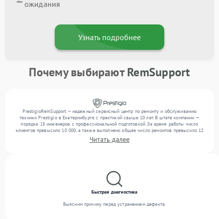
ожидания
Узнать подробнее
Почему выбирают
RemSupport
PrestigioRemSupport — надежный сервисный центр по ремонту и обслуживанию
техники Prestigio в Екатеринбурге с практикой свыше 10 лет. В штате компании —
порядка 18 инженеров с профессиональной подготовкой. За время работы число
клиентов превысило 10 000, а также выполнено общее число ремонтов превысило 12
000. Ежемесячно в сервисный центр поступает свыше 300 единиц техники, включая , ,
Читать далее
. Мы выполняем ремонт различного уровня сложности и гарантируем высокое
качество обслуживания благодаря квалификации мастеров.
Быстрая диагностика
Выясним причину перед устранением дефекта.