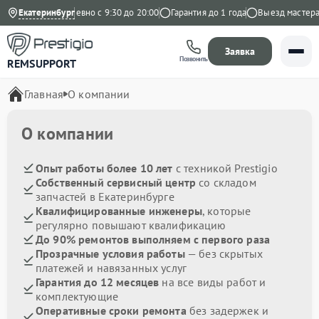
 Яндекс
Екатеринбург
Ежедневно с 9:30 до 20:00
Гарантия до 1 года
Выезд мастера б
Заявка
Позвонить
REMSUPPORT
Главная
О компании
О компании
Опыт работы более 10 лет
с техникой Prestigio
Собственный сервисный центр
со складом
запчастей в Екатеринбурге
Квалифицированные инженеры
, которые
регулярно повышают квалификацию
До 90% ремонтов выполняем с первого раза
Прозрачные условия работы
— без скрытых
платежей и навязанных услуг
Гарантия до 12 месяцев
на все виды работ и
комплектующие
Оперативные сроки ремонта
без задержек и