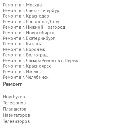
Ремонт в г.
Москва
Ремонт в г.
Санкт-Петербург
Ремонт в г.
Краснодар
Ремонт в г.
Ростов-на-Дону
Ремонт в г.
Нижний Новгород
Ремонт в г.
Новосибирск
Ремонт в г.
Екатеринбург
Ремонт в г.
Казань
Ремонт в г.
Воронеж
Ремонт в г.
Волгоград
Ремонт в г.
Самара
Ремонт в г.
Пермь
Ремонт в г.
Красноярск
Ремонт в г.
Ижевск
Ремонт в г.
Челябинск
Ремонт в г.
Тюмень
Ремонт в г.
Уфа
Ремонт
Ремонт в г.
Омск
Ремонт в г.
Иркутск
Ремонт в г.
Ярославль
Ноутбуков
Ремонт в г.
Саратов
Телефонов
Ремонт в г.
Барнаул
Планшетов
Ремонт в г.
Тольятти
Навигаторов
Ремонт в г.
Хабаровск
Телевизоров
Ремонт в г.
Томск
Ремонт в г.
Ульяновск