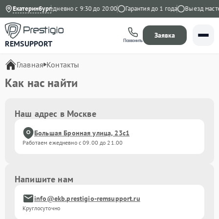
9 на Яндекс
Екатеринбург
Ежедневно с 9:30 до 20:00
Гарантия до 1 года
Выезд масте
Заявка
Позвонить
REMSUPPORT
Главная
Контакты
Как нас найти
Наш адрес в Москве
Большая Бронная улица, 23с1
Работаем ежедневно с 09.00 до 21.00
Напишите нам
info@ekb.prestigio-remsupport.ru
Круглосуточно