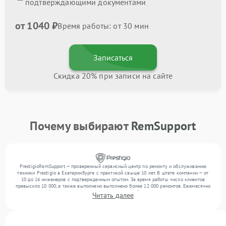
подтверждающими документами
от 1040 ₽
Время работы: от 30 мин
Записаться
Скидка 20% при записи на сайте
Почему выбирают
RemSupport
PrestigioRemSupport — проверенный сервисный центр по ремонту и обслуживанию
техники Prestigio в Екатеринбурге с практикой свыше 10 лет. В штате компании — от
10 до 16 инженеров с подтвержденным опытом. За время работы число клиентов
превысило 10 000, а также выполнено выполнено более 12 000 ремонтов. Ежемесячно
в сервисный центр поступает более 300 обращений, включая , , . Мы работаем с
Читать далее
широким спектром неисправностей и поддерживаем высокий стандарт качества
благодаря опыту команды.