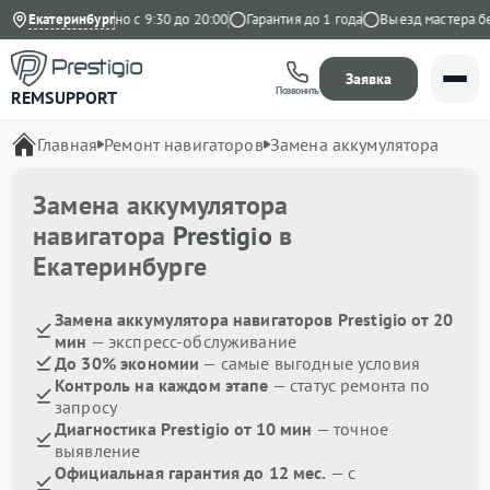
декс
Екатеринбург
Ежедневно с 9:30 до 20:00
Гарантия до 1 года
Выезд мастера бесп
Заявка
Позвонить
REMSUPPORT
Главная
Ремонт навигаторов
Замена аккумулятора
Замена аккумулятора
навигатора
Prestigio
в
Екатеринбурге
Замена аккумулятора навигаторов Prestigio от 20
мин
— экспресс-обслуживание
До 30% экономии
— самые выгодные условия
Контроль на каждом этапе
— статус ремонта по
запросу
Диагностика Prestigio от 10 мин
— точное
выявление
Официальная гарантия до 12 мес.
— с