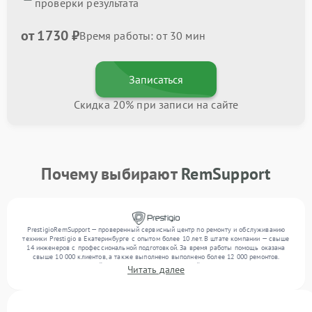
проверки результата
от 1730 ₽
Время работы: от 30 мин
Записаться
Скидка 20% при записи на сайте
Почему выбирают
RemSupport
PrestigioRemSupport — проверенный сервисный центр по ремонту и обслуживанию
техники Prestigio в Екатеринбурге с опытом более 10 лет. В штате компании — свыше
14 инженеров с профессиональной подготовкой. За время работы помощь оказана
свыше 10 000 клиентов, а также выполнено выполнено более 12 000 ремонтов.
Ежемесячно в сервисный центр поступает от 300 устройств, включая , , . Мы беремся
Читать далее
за задачи любой сложности и гарантируем высокое качество обслуживания
благодаря опыту команды.