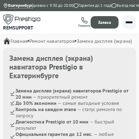
на Яндекс
Екатеринбург
Ежедневно с 9:30 до 20:00
Гарантия до 1 года
Выезд мастера
Заявка
Позвонить
REMSUPPORT
Главная
Ремонт навигаторов
Замена дисплея (экрана)
Замена дисплея (экрана)
навигатора
Prestigio
в
Екатеринбурге
Замена дисплея (экрана) навигаторов Prestigio от
20 мин
— приоритетный ремонт
До 30% экономии
— самые выгодные условия
Контроль на каждом этапе
— статус ремонта по
запросу
Диагностика Prestigio от 10 мин
— быстрый
результат
Официальная гарантия до 12 мес.
— любые