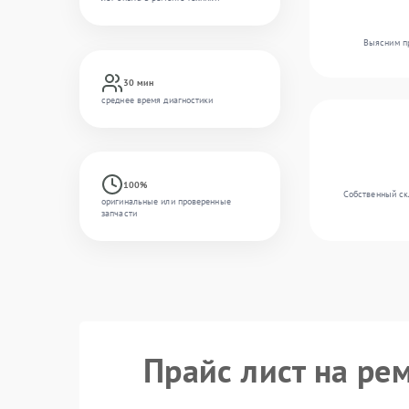
Выясним пр
30 мин
среднее время диагностики
100%
Собственный скл
оригинальные или проверенные
запчасти
Прайс лист на рем