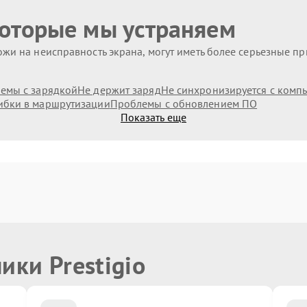
которые мы устраняем
жи на неисправность экрана, могут иметь более серьезные п
емы с зарядкой
Не держит заряд
Не синхронизируется с комп
бки в маршрутизации
Проблемы с обновлением ПО
Показать еще
ики Prestigio