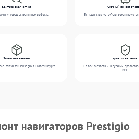
Быстрая диагностика
Срочный ремонт Presti
ичину перед устранением дефекта.
Большинство устройств ремонтируются 
Запчасти в наличии
Гарантия на ремонт
ад запчастей Prestigio в Екатеринбурге.
На все запчасти и услуги мы предостав
мес.
онт навигаторов Prestigio