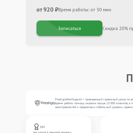
от 920 ₽
Время работы: от 30 мин
Записаться
Скидка 20% пр
П
PrestigioRemSupport — проверенный сервисный центр по р
время работы помощь оказана свыше 10 000 клиентов, а т
неисправностей и предлагаем стабильный уровень сервис
13+
лет опыта в ремонте техники