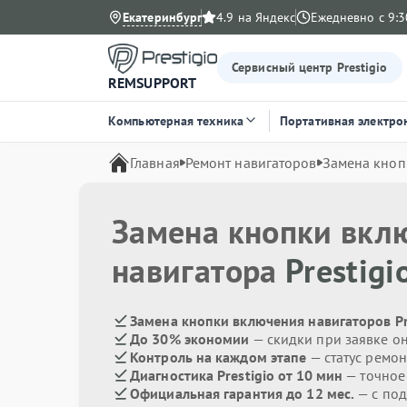
Екатеринбург
4.9 на Яндекс
Ежедневно с 9:3
Сервисный центр Prestigio
REMSUPPORT
Компьютерная техника
Портативная электро
Главная
Ремонт навигаторов
Замена кноп
Замена кнопки вкл
навигатора
Prestigi
Замена кнопки включения навигаторов Pre
До 30% экономии
— скидки при заявке о
Контроль на каждом этапе
— статус ремон
Диагностика Prestigio от 10 мин
— точное
Официальная гарантия до 12 мес.
— с по