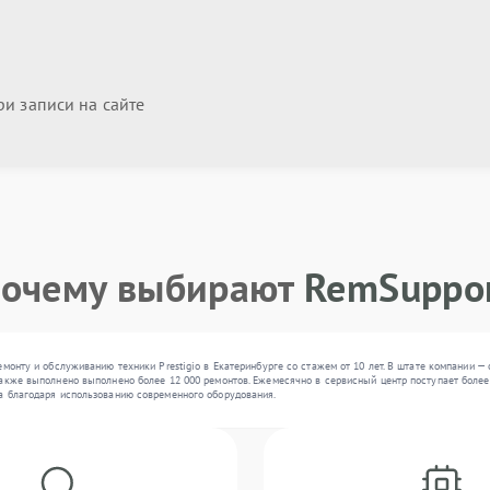
и записи на сайте
очему выбирают
RemSuppo
емонту и обслуживанию техники Prestigio в Екатеринбурге со стажем от 10 лет. В штате компании 
акже выполнено выполнено более 12 000 ремонтов. Ежемесячно в сервисный центр поступает более 3
а благодаря использованию современного оборудования.