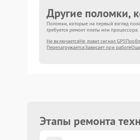
Другие поломки, 
Поломки, которые на первый взгляд похо
требуется ремонт платы или процессора.
Не включается
Не ловит сигнал GPS
Пробл
Перезагружается
Зависает при работе
Оши
Этапы ремонта техн