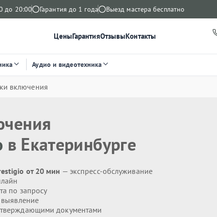
0 до 20:00
Гарантия до 1 года
Выезд мастера бесплатно
Цены
Гарантия
Отзывы
Контакты
ника
Аудио и видеотехника
ки включения
ючения
o
в Екатеринбурге
stigio от 20 мин
— экспресс-обслуживание
нлайн
та по запросу
 выявление
дтверждающими документами