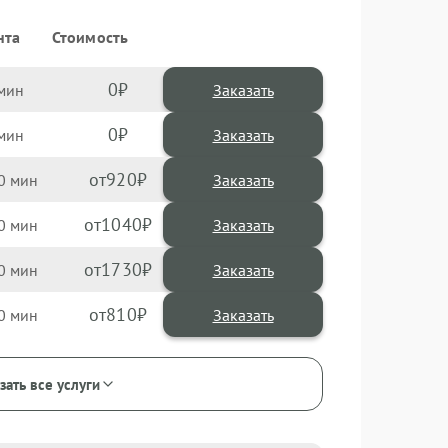
нта
Стоимость
0
Заказать
0
Заказать
920
0
1040
0
1730
0
810
0
зать все услуги