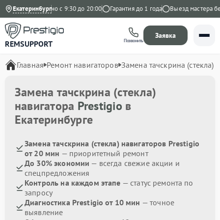
декс
Екатеринбург
Ежедневно с 9:30 до 20:00
Гарантия до 1 года
Выезд мастера бесп
Заявка
Позвонить
REMSUPPORT
Главная
Ремонт навигаторов
Замена тачскрина (стекла)
Замена тачскрина (стекла)
навигатора
Prestigio
в
Екатеринбурге
Замена тачскрина (стекла) навигаторов Prestigio
от 20 мин
— приоритетный ремонт
До 30% экономии
— всегда свежие акции и
спецпредложения
Контроль на каждом этапе
— статус ремонта по
запросу
Диагностика Prestigio от 10 мин
— точное
выявление