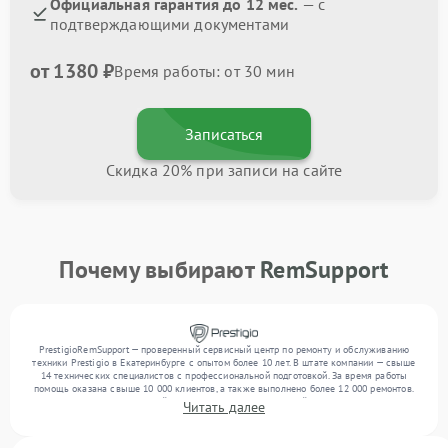
Официальная гарантия до 12 мес.
— с
подтверждающими документами
от 1380 ₽
Время работы: от 30 мин
Записаться
Скидка 20% при записи на сайте
Почему выбирают
RemSupport
PrestigioRemSupport — проверенный сервисный центр по ремонту и обслуживанию
техники Prestigio в Екатеринбурге с опытом более 10 лет. В штате компании — свыше
14 технических специалистов с профессиональной подготовкой. За время работы
помощь оказана свыше 10 000 клиентов, а также выполнено более 12 000 ремонтов.
Ежемесячно в сервисный центр поступает от 300 устройств, включая , , . Мы
Читать далее
устраняем поломки любой сложности и гарантируем высокое качество обслуживания
благодаря использованию современного оборудования.