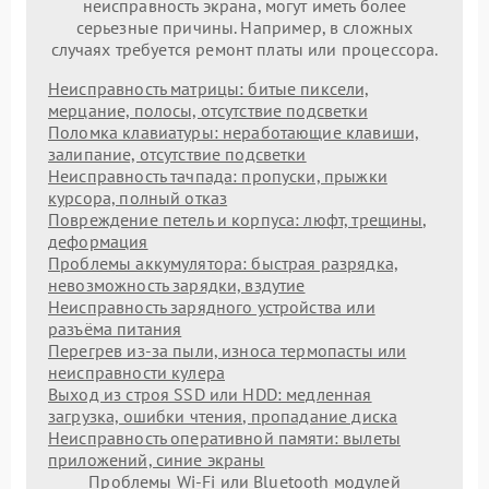
неисправность экрана, могут иметь более
серьезные причины. Например, в сложных
случаях требуется ремонт платы или процессора.
Неисправность матрицы: битые пиксели,
мерцание, полосы, отсутствие подсветки
Поломка клавиатуры: неработающие клавиши,
залипание, отсутствие подсветки
Неисправность тачпада: пропуски, прыжки
курсора, полный отказ
Повреждение петель и корпуса: люфт, трещины,
деформация
Проблемы аккумулятора: быстрая разрядка,
невозможность зарядки, вздутие
Неисправность зарядного устройства или
разъёма питания
Перегрев из‑за пыли, износа термопасты или
неисправности кулера
Выход из строя SSD или HDD: медленная
загрузка, ошибки чтения, пропадание диска
Неисправность оперативной памяти: вылеты
приложений, синие экраны
Проблемы Wi‑Fi или Bluetooth модулей