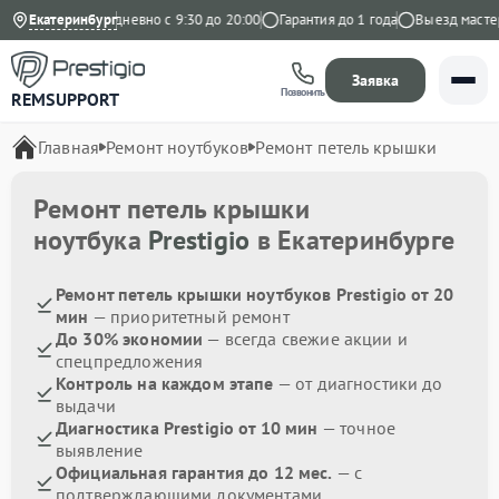
а Яндекс
Екатеринбург
Ежедневно с 9:30 до 20:00
Гарантия до 1 года
Выезд мастера 
Заявка
Позвонить
REMSUPPORT
Главная
Ремонт ноутбуков
Ремонт петель крышки
Ремонт петель крышки
ноутбука
Prestigio
в Екатеринбурге
Ремонт петель крышки ноутбуков Prestigio от 20
мин
— приоритетный ремонт
До 30% экономии
— всегда свежие акции и
спецпредложения
Контроль на каждом этапе
— от диагностики до
выдачи
Диагностика Prestigio от 10 мин
— точное
выявление
Официальная гарантия до 12 мес.
— с
подтверждающими документами