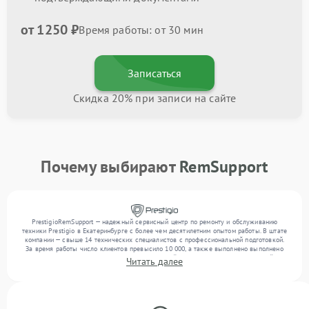
от 1250 ₽
Время работы: от 30 мин
Записаться
Скидка 20% при записи на сайте
Почему выбирают
RemSupport
PrestigioRemSupport — надежный сервисный центр по ремонту и обслуживанию
техники Prestigio в Екатеринбурге с более чем десятилетним опытом работы. В штате
компании — свыше 14 технических специалистов с профессиональной подготовкой.
За время работы число клиентов превысило 10 000, а также выполнено выполнено
более 12 000 ремонтов. Ежемесячно в сервисный центр поступает от 300 устройств,
Читать далее
включая , , . Мы выполняем ремонт различного уровня сложности и поддерживаем
высокий стандарт качества благодаря использованию современного оборудования.