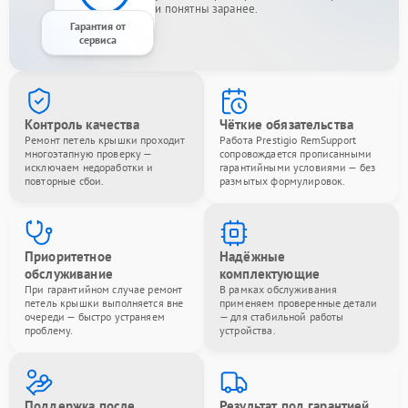
и понятны заранее.
Гарантия от
сервиса
Контроль качества
Чёткие обязательства
Ремонт петель крышки проходит
Работа Prestigio RemSupport
многоэтапную проверку —
сопровождается прописанными
исключаем недоработки и
гарантийными условиями — без
повторные сбои.
размытых формулировок.
Приоритетное
Надёжные
обслуживание
комплектующие
При гарантийном случае ремонт
В рамках обслуживания
петель крышки выполняется вне
применяем проверенные детали
очереди — быстро устраняем
— для стабильной работы
проблему.
устройства.
Поддержка после
Результат под гарантией