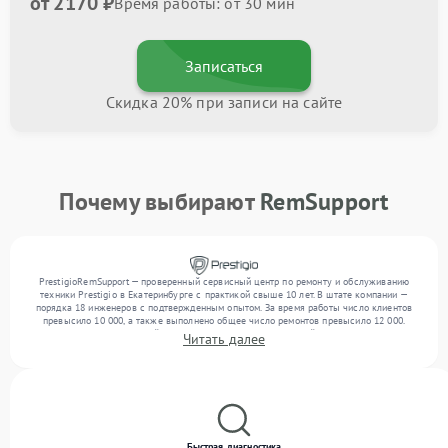
от 2170 ₽
Время работы: от 30 мин
Записаться
Скидка 20% при записи на сайте
Почему выбирают
RemSupport
PrestigioRemSupport — проверенный сервисный центр по ремонту и обслуживанию
техники Prestigio в Екатеринбурге с практикой свыше 10 лет. В штате компании —
порядка 18 инженеров с подтвержденным опытом. За время работы число клиентов
превысило 10 000, а также выполнено общее число ремонтов превысило 12 000.
Ежемесячно в сервисный центр поступает более 300 устройств, включая , , . Мы
Читать далее
беремся за задачи любой сложности и гарантируем высокое качество обслуживания
благодаря использованию современного оборудования.
Быстрая диагностика