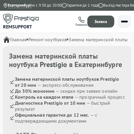
декс
Екатеринбург
Ежедневно с 9:30 до 20:00
Гарантия до 1 года
Выезд мастера бесп
Заявка
Позвонить
REMSUPPORT
Главная
Ремонт ноутбуков
Замена материнской платы
Замена материнской платы
ноутбука
Prestigio
в Екатеринбурге
Замена материнской платы ноутбуков Prestigio
от 20 мин
— экспресс-обслуживание
До 30% экономии
— скидки при заявке онлайн
Контроль на каждом этапе
— прозрачный процесс
Диагностика Prestigio от 10 мин
— быстрый
результат
Официальная гарантия до 12 мес.
— с
подтверждающими документами