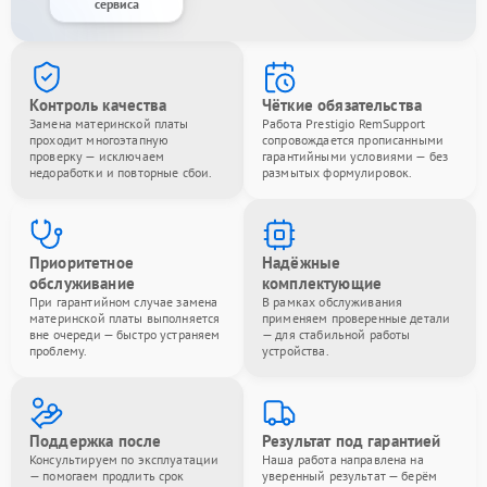
сервиса
Контроль качества
Чёткие обязательства
Замена материнской платы
Работа Prestigio RemSupport
проходит многоэтапную
сопровождается прописанными
проверку — исключаем
гарантийными условиями — без
недоработки и повторные сбои.
размытых формулировок.
Приоритетное
Надёжные
обслуживание
комплектующие
При гарантийном случае замена
В рамках обслуживания
материнской платы выполняется
применяем проверенные детали
вне очереди — быстро устраняем
— для стабильной работы
проблему.
устройства.
Поддержка после
Результат под гарантией
Консультируем по эксплуатации
Наша работа направлена на
— помогаем продлить срок
уверенный результат — берём