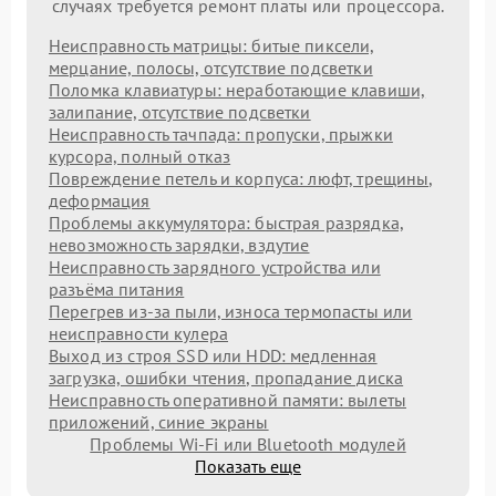
случаях требуется ремонт платы или процессора.
Неисправность матрицы: битые пиксели,
мерцание, полосы, отсутствие подсветки
Поломка клавиатуры: неработающие клавиши,
залипание, отсутствие подсветки
Неисправность тачпада: пропуски, прыжки
курсора, полный отказ
Повреждение петель и корпуса: люфт, трещины,
деформация
Проблемы аккумулятора: быстрая разрядка,
невозможность зарядки, вздутие
Неисправность зарядного устройства или
разъёма питания
Перегрев из‑за пыли, износа термопасты или
неисправности кулера
Выход из строя SSD или HDD: медленная
загрузка, ошибки чтения, пропадание диска
Неисправность оперативной памяти: вылеты
приложений, синие экраны
Проблемы Wi‑Fi или Bluetooth модулей
Показать еще