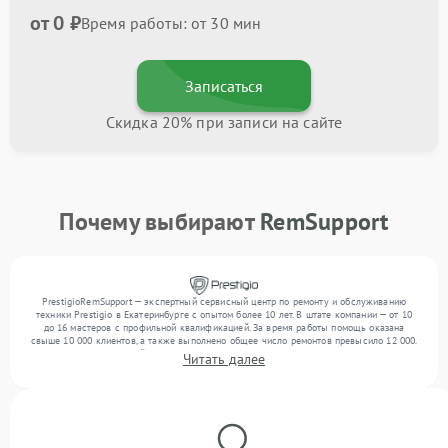
от 0 ₽
Время работы: от 30 мин
Записаться
Скидка 20% при записи на сайте
Почему выбирают
RemSupport
PrestigioRemSupport — экспертный сервисный центр по ремонту и обслуживанию
техники Prestigio в Екатеринбурге с опытом более 10 лет. В штате компании — от 10
до 16 мастеров с профильной квалификацией. За время работы помощь оказана
свыше 10 000 клиентов, а также выполнено общее число ремонтов превысило 12 000.
Ежемесячно в сервисный центр поступает свыше 300 единиц техники, включая , , . Мы
Читать далее
выполняем ремонт различного уровня сложности и предлагаем стабильный уровень
сервиса благодаря отлаженным процессам ремонта.