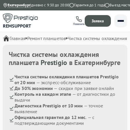
на Яндекс
Екатеринбург
Ежедневно с 9:30 до 20:00
Гарантия до 1 года
Выезд мастера
Заявка
Позвонить
REMSUPPORT
Главная
Ремонт планшетов
Чистка системы охлаждения
Чистка системы охлаждения
планшета
Prestigio
в Екатеринбурге
Чистка системы охлаждения планшетов Prestigio
от 20 мин
— экспресс-обслуживание
До 30% экономии
— скидки при заявке онлайн
Контроль на каждом этапе
— от диагностики до
выдачи
Диагностика Prestigio от 10 мин
— точное
выявление
Официальная гарантия до 12 мес.
— с
подтверждающими документами