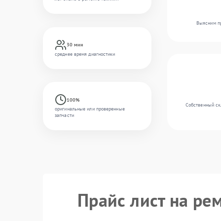
Выясним пр
30 мин
среднее время диагностики
100%
Собственный скл
оригинальные или проверенные
запчасти
Прайс лист на рем