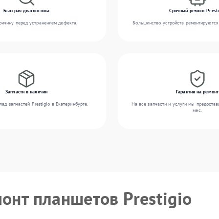
Быстрая диагностика
Срочный ремонт Presti
ичину перед устранением дефекта.
Большинство устройств ремонтируются 
Запчасти в наличии
Гарантия на ремонт
ад запчастей Prestigio в Екатеринбурге.
На все запчасти и услуги мы предостав
мес.
онт планшетов Prestigio