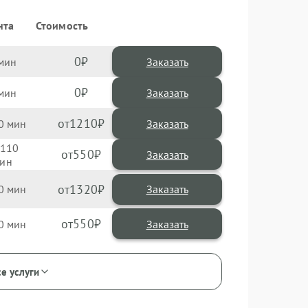
нта
Стоимость
0
Заказать
0
Заказать
1210
0
110
550
1320
0
550
0
се услуги