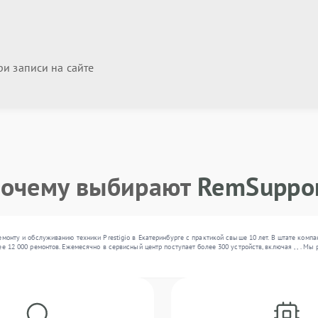
и записи на сайте
очему выбирают
RemSuppo
емонту и обслуживанию техники Prestigio в Екатеринбурге с практикой свыше 10 лет. В штате ком
ее 12 000 ремонтов. Ежемесячно в сервисный центр поступает более 300 устройств, включая , , . 