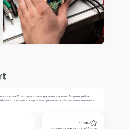
rt
пании — свыше 22 мастеров с подтвержденным опытом. За время работы
Мы работаем с широким спектром неисправностей и обеспечиваем надежный
50 000+
довольных клиентов по всей России