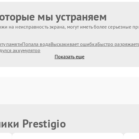
которые мы устраняем
жи на неисправность экрана, могут иметь более серьезные п
рту памяти
Попала вода
Выскакивает ошибка
Быстро разряжает
дулся аккумулятор
Показать еще
ики Prestigio