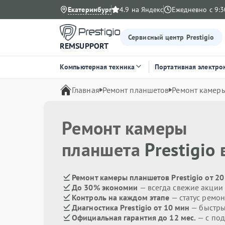
Екатеринбург
4.9 на Яндекс
Ежедневно с 9:3
Сервисный центр Prestigio
REMSUPPORT
Компьютерная техника
Портативная электро
Главная
Ремонт планшетов
Ремонт камер
Ремонт камеры
планшета
Prestigio
в
Ремонт камеры планшетов Prestigio от 2
До 30% экономии
— всегда свежие акции
Контроль на каждом этапе
— статус ремон
Диагностика Prestigio от 10 мин
— быстры
Официальная гарантия до 12 мес.
— с под