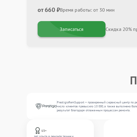
от 660 ₽
Время работы: от 30 мин
Записаться
Скидка 20% пр
П
PrestigioRemSupport — проверенный сервисный центр по р
число клиентов превысило 10 000, а также выполнено бол
результат благодаря отлаженным процессам ремонта.
13+
лет опыта в ремонте техники