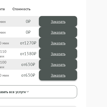
нта
Стоимость
0
Заказать
0
Заказать
1270
0
110
1380
100
630
630
0
азать все услуги