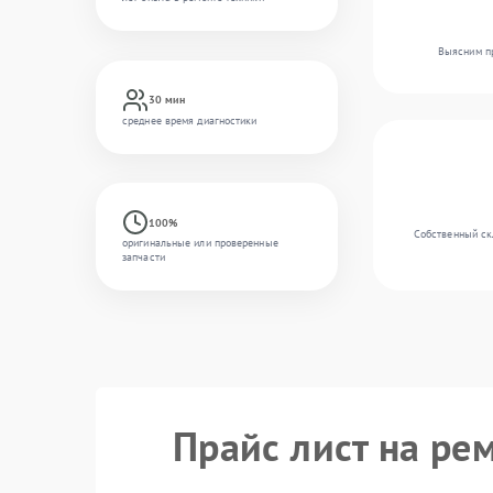
Выясним пр
30 мин
среднее время диагностики
100%
Собственный скл
оригинальные или проверенные
запчасти
Прайс лист на рем