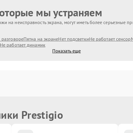
которые мы устраняем
жи на неисправность экрана, могут иметь более серьезные п
и разговоре
Пятна на экране
Нет подсветки
Не работает сенсор
Не работает динамик
Показать еще
ики Prestigio