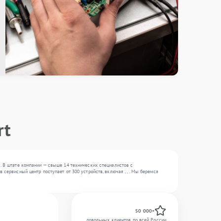
rt
ы. В штате компании — свыше 14 технических специалистов с
сервисный центр поступает от 300 устройств, включая , , . Мы беремся
50 000+
довольных клиентов по всей России