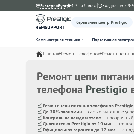
Екатеринбург
4.9 на Яндекс
Ежедневно с 9:3
Сервисный центр Prestigio
REMSUPPORT
Компьютерная техника
Портативная электро
Главная
Ремонт телефонов
Ремонт цепи п
Ремонт цепи питан
телефона
Prestigio
в
Ремонт цепи питания телефонов Prestigio
До 30% экономии
— самые выгодные усл
Контроль на каждом этапе
— прозрачный
Диагностика Prestigio от 10 мин
— точное
Официальная гарантия до 12 мес.
— с по