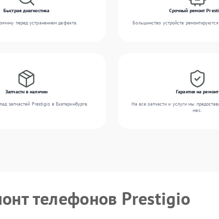
Быстрая диагностика
Срочный ремонт Presti
ичину перед устранением дефекта.
Большинство устройств ремонтируются 
Запчасти в наличии
Гарантия на ремонт
ад запчастей Prestigio в Екатеринбурге.
На все запчасти и услуги мы предостав
мес.
онт телефонов Prestigio