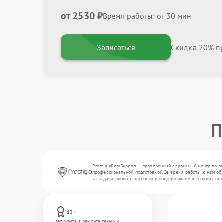
от 2530 ₽
Время работы: от 30 мин
Записаться
Скидка 20% пр
П
PrestigioRemSupport — проверенный сервисный центр по р
профессиональной подготовкой. За время работы к нам обр
за задачи любой сложности и поддерживаем высокий стан
13+
лет опыта в ремонте техники