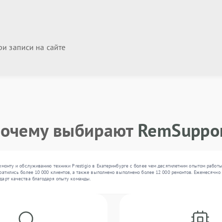
и записи на сайте
очему выбирают
RemSuppo
емонту и обслуживанию техники Prestigio в Екатеринбурге с более чем десятилетним опытом работ
атились более 10 000 клиентов, а также выполнено выполнено более 12 000 ремонтов. Ежемесячно в 
дарт качества благодаря опыту команды.