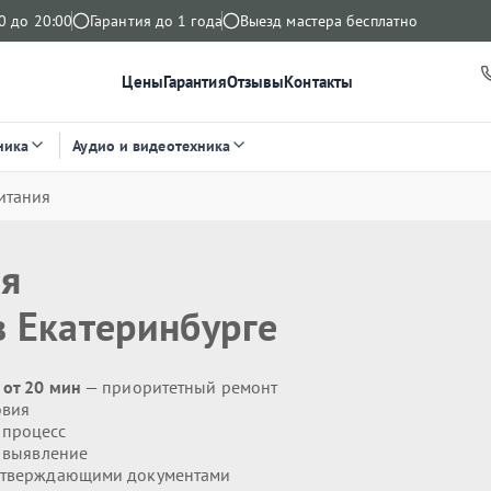
0 до 20:00
Гарантия до 1 года
Выезд мастера бесплатно
Цены
Гарантия
Отзывы
Контакты
ника
Аудио и видеотехника
итания
ия
 Екатеринбурге
 от 20 мин
— приоритетный ремонт
овия
 процесс
 выявление
дтверждающими документами