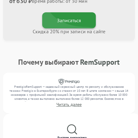
от 630 ₽
Время работы: от 30 мин
Записаться
Скидка 20% при записи на сайте
Почему выбирают
RemSupport
PrestigioRemSupport — надежный сервисный центр по ремонту и обслуживанию
техники Prestigio в Екатеринбурге со стажем от 10 лет. В штате компании — свыше 14
инженеров с профильной квалификацией. За время работы обслужено более 10 000
клиентов, а также выполнено выполнено более 12 000 ремонтов. Ежемесячно в
сервисный центр поступает свыше 300 единиц техники, включая , , . Мы выполняем
Читать далее
ремонт различного уровня сложности и поддерживаем высокий стандарт качества
благодаря квалификации мастеров.
Быстрая диагностика