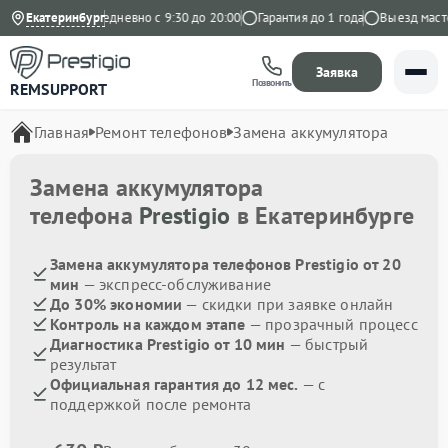
 на Яндекс
Екатеринбург
Ежедневно с 9:30 до 20:00
Гарантия до 1 года
Выезд мастер
Заявка
Позвонить
REMSUPPORT
Главная
Ремонт телефонов
Замена аккумулятора
Замена аккумулятора
телефона
Prestigio
в Екатеринбурге
Замена аккумулятора телефонов Prestigio от 20
мин
— экспресс-обслуживание
До 30% экономии
— скидки при заявке онлайн
Контроль на каждом этапе
— прозрачный процесс
Диагностика Prestigio от 10 мин
— быстрый
результат
Официальная гарантия до 12 мес.
— с
поддержкой после ремонта