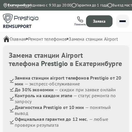
 на Яндекс
Екатеринбург
Ежедневно с 9:30 до 20:00
Гарантия до 1 года
Выезд мастер
Заявка
Позвонить
REMSUPPORT
Главная
Ремонт телефонов
Замена станции Airport
Замена станции Airport
телефона
Prestigio
в Екатеринбурге
Замена станции airport телефонов Prestigio от 20
мин
— экспресс-обслуживание
До 30% экономии
— скидки при заявке онлайн
Контроль на каждом этапе
— статус ремонта по
запросу
Диагностика Prestigio от 10 мин
— понятный
вывод
Официальная гарантия до 12 мес.
— любые
проверки результата