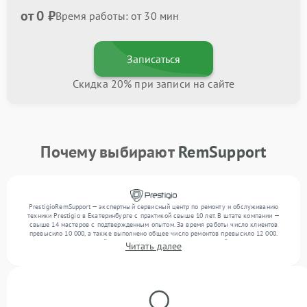
от 0 ₽
Время работы: от 30 мин
Записаться
Скидка 20% при записи на сайте
Почему выбирают
RemSupport
PrestigioRemSupport — экспертный сервисный центр по ремонту и обслуживанию
техники Prestigio в Екатеринбурге с практикой свыше 10 лет. В штате компании —
свыше 14 мастеров с подтвержденным опытом. За время работы число клиентов
превысило 10 000, а также выполнено общее число ремонтов превысило 12 000.
Ежемесячно в сервисный центр поступает более 300 обращений, включая , , . Мы
Читать далее
устраняем поломки любой сложности и обеспечиваем надежный результат благодаря
использованию современного оборудования.