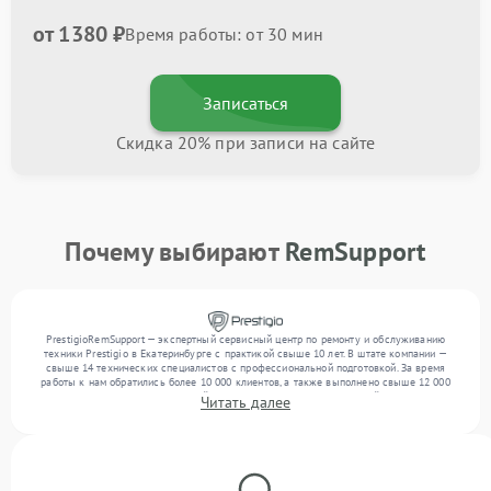
от 1380 ₽
Время работы: от 30 мин
Записаться
Скидка 20% при записи на сайте
Почему выбирают
RemSupport
PrestigioRemSupport — экспертный сервисный центр по ремонту и обслуживанию
техники Prestigio в Екатеринбурге с практикой свыше 10 лет. В штате компании —
свыше 14 технических специалистов с профессиональной подготовкой. За время
работы к нам обратились более 10 000 клиентов, а также выполнено свыше 12 000
ремонтов. Ежемесячно в сервисный центр поступает более 300 устройств, включая , , .
Читать далее
Мы беремся за задачи любой сложности и обеспечиваем надежный результат
благодаря опыту команды.