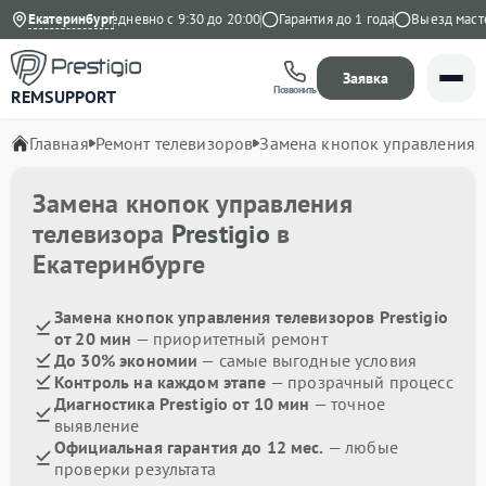
на Яндекс
Екатеринбург
Ежедневно с 9:30 до 20:00
Гарантия до 1 года
Выезд мастер
Заявка
Позвонить
REMSUPPORT
Главная
Ремонт телевизоров
Замена кнопок управления
Замена кнопок управления
телевизора
Prestigio
в
Екатеринбурге
Замена кнопок управления телевизоров Prestigio
от 20 мин
— приоритетный ремонт
До 30% экономии
— самые выгодные условия
Контроль на каждом этапе
— прозрачный процесс
Диагностика Prestigio от 10 мин
— точное
выявление
Официальная гарантия до 12 мес.
— любые
проверки результата